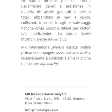
Lo studio fornisce per tali clienti
usualmente pareri e assistenza in
materia di: avarie generali e perdite
totali, abbandono di navi e carico,
collisioni, incendi, incagli e salvataggi,
nonché
cargo claims
e difesa per vettori
e/o spedizionieri. Lo studio riceve
incarichi anche da
P&I Club
.
MR InternationalLawyers assiste inoltre
primarie compagnie assicurative e
broker
relativamente a contratti e sinistri anche
nel settore
non marine
.
MR InternationalLawyers
Viale Padre Santo 5/8 - 16122 Genova -
P.iva 01344320997
info@mrilawyers.eu