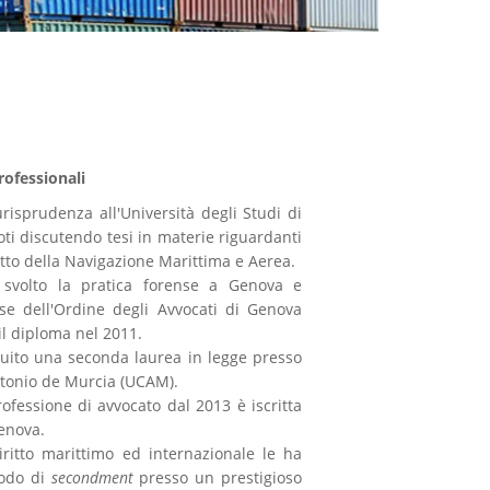
ofessionali
risprudenza all'Università degli Studi di
oti discutendo tesi in materie riguardanti
iritto della Navigazione Marittima e Aerea.
 svolto la pratica forense a Genova e
se dell'Ordine degli Avvocati di Genova
l diploma nel 2011.
uito una seconda laurea in legge presso
ntonio de Murcia (UCAM).
professione di avvocato dal 2013 è iscritta
Genova.
iritto marittimo ed internazionale le ha
iodo di
secondment
presso un prestigioso