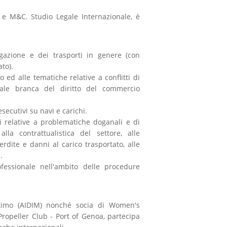
 e M&C. Studio Legale Internazionale, è
vigazione e dei trasporti in genere (con
to).
 ed alle tematiche relative a conflitti di
tale branca del diritto del commercio
ecutivi su navi e carichi.
i relative a problematiche doganali e di
la contrattualistica del settore, alle
perdite e danni al carico trasportato, alle
.
essionale nell'ambito delle procedure
ittimo (AIDIM) nonché socia di Women's
Propeller Club - Port of Genoa, partecipa