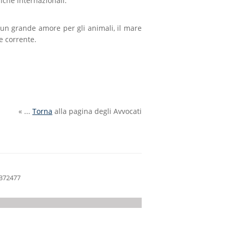
che internazionali.
 un grande amore per gli animali, il mare
e corrente.
« ...
Torna
alla pagina degli Avvocati
8372477