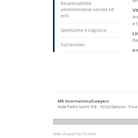
ab
Responsabilità
amministrativa società ed
Vi
enti
In
e 
Spedizione e Logistica
Li
Pa
Successioni
e-
MR InternationalLawyers
Viale Padre Santo 5/8 - 16122 Genova - P.iv
Web shaped by
Xtranet