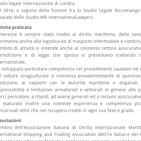
udio legale internazionale di Londra.
l 2016, a seguito della fusione tra lo Studio Legale Riccomango
vocato dello Studio MR InternationalLawyers.
tività praticata
interesse è sempre stato rivolto al diritto marittimo, della na
ferimento anche alla logistica ed al trasporto intermodale e combina
ambito di attività si estende anche al connesso settore assicurativo
urisdizione e di legge che spesso si presentano trattando 
ternazionale.
 sviluppato particolare competenza nei procedimenti cautelari ed es
l settore stragiudiziale si interessa prevalentemente di question
edizione, ai rapporti con le Autorità marittime e doganali, al
sponsabilità e limitazioni armatoriali e vettoriali in genere, alle 
rci pericolose, a ritardi, ad avarie generali ed a reclami assicurativi
 maturato inoltre una notevole esperienza e competenza prof
ncorsuali oltre che nel recupero crediti in ogni sua fase e grado.
sociazioni
mbro dell'Associazione Italiana di Diritto Internazionale Mar
ternational Shipping and Trading Association (WISTA Italia) e del 