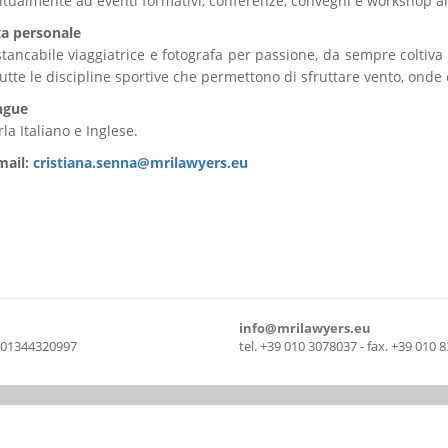
itualmente ad eventi formativi, conferenze, convegni e workshop an
ta personale
stancabile viaggiatrice e fotografa per passione, da sempre coltiva
tutte le discipline sportive che permettono di sfruttare vento, onde 
ngue
rla Italiano e Inglese.
mail:
cristiana.senna@mrilawyers.eu
info@mrilawyers.eu
a 01344320997
tel. +39 010 3078037 - fax. +39 010 