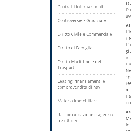
st
Contratti internazionali
Da
av
Controversie / Giudiziale
At
L'
Diritto Civile e Commerciale
ri
L'
Diritto di Famiglia
gi
in
Diritto Marittimo e dei
Ha
Trasporti
Ne
sp
Leasing, finanziamenti e
re
compravendita di navi
me
Ha
Materia immobiliare
co
As
Raccomandazione e agenzia
Me
marittima
In