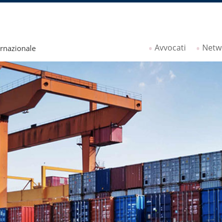
Avvocati
Netw
ernazionale