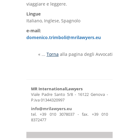
viaggiare e leggere.
Lingue
Italiano, Inglese, Spagnolo
e-mail:
domenico.trimboli@mrilawyers.eu
« ...
Torna
alla pagina degli Avvocati
MR InternationalLawyers
Viale Padre Santo 5/8 - 16122 Genova -
P.iva 01344320997
info@mrilawyers.eu
tel. +39 010 3078037 - fax. +39 010
8372477