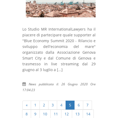
Lo Studio MR InternationalLawyers ha il
piacere di partecipare quale supporter al
"Blue Economy Summit 2020 - Rilancio e
sviluppo dell'economia del mare"
organizzato dalla Associazione Genova
Smart City e dal Comune di Genova e
trasmesso in live streaming dal 29
giugno al 3 luglio a [...]
News pubblicata il: 26 Giugno 2020 Ore
17:04:23
«
1
2
3
4
5
6
7
8
9
10
11
12
13
14